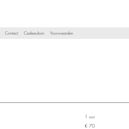
Contact
Cadeaubon
Voorwaarden
1 uur
70
€ 70
euro