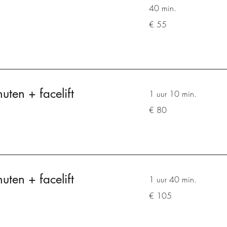
40 min.
55
€ 55
euro
ten + facelift
1 uur 10 min.
80
€ 80
euro
ten + facelift
1 uur 40 min.
105
€ 105
euro