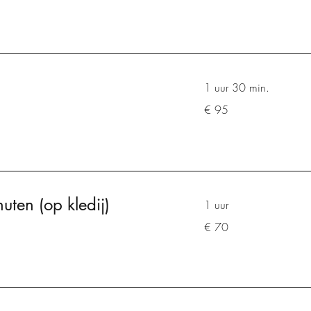
1 uur 30 min.
95
€ 95
euro
uten (op kledij)
1 uur
70
€ 70
euro